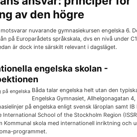
ns ansvar: principer för
ing av den högre
B motsvarar nuvarande gymnasiekursen engelska 6. D
ån på Europarådets språkskala, dvs en nivå under C1
edan är dock inte särskilt relevant i dagsläget.
tionella engelska skolan -
pektionen
Båda talar engelska helt utan den typiska
Engelska Gymnasiet, Allhelgonagatan 4
asielinjer på engelska enligt svensk läroplan samt IB
International School of the Stockholm Region (ISS
 Kommunal skola med internationell inriktning och u
ploma-programmet.