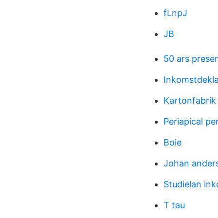
fLnpJ
JB
50 ars presen
Inkomstdekla
Kartonfabri
Periapical per
Boie
Johan anders
Studielan in
T tau