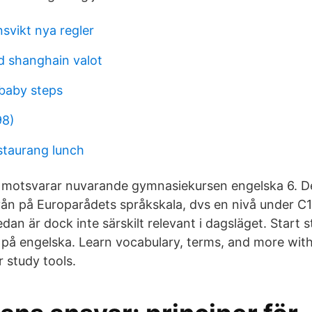
svikt nya regler
d shanghain valot
 baby steps
98)
estaurang lunch
B motsvarar nuvarande gymnasiekursen engelska 6. D
ån på Europarådets språkskala, dvs en nivå under C1
edan är dock inte särskilt relevant i dagsläget. Start
 på engelska. Learn vocabulary, terms, and more with
 study tools.