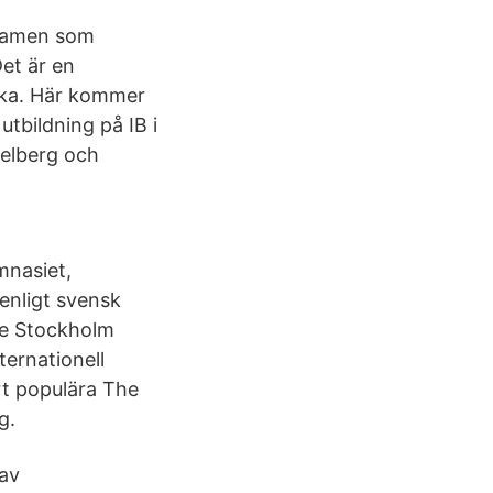
examen som
Det är en
lska. Här kommer
utbildning på IB i
delberg och
mnasiet,
enligt svensk
he Stockholm
ernationell
rt populära The
g.
 av