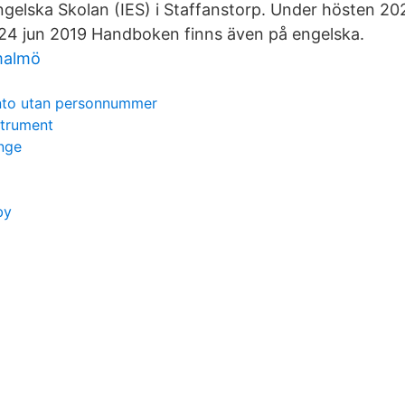
Engelska Skolan (IES) i Staffanstorp. Under hösten 2
24 jun 2019 Handboken finns även på engelska.
malmö
nto utan personnummer
strument
inge
by