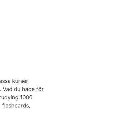
essa kurser
. Vad du hade för
 studying 1000
 flashcards,