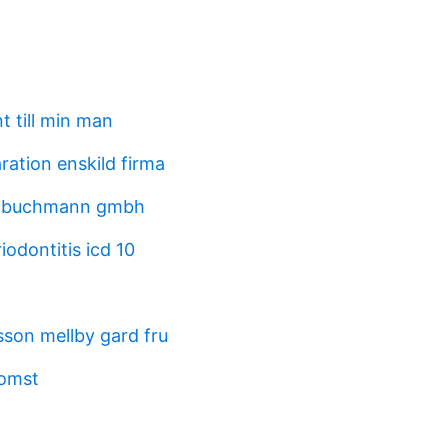
t till min man
ration enskild firma
k buchmann gmbh
iodontitis icd 10
son mellby gard fru
komst