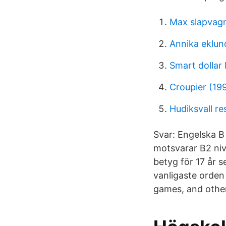
Max slapvagn
Annika eklun
Smart dollar
Croupier (19
Hudiksvall r
Svar: Engelska 
motsvarar B2 niv
betyg för 17 år s
vanligaste orden
games, and other