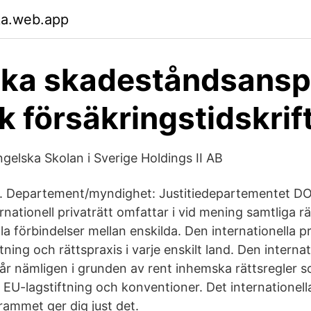
ka.web.app
ska skadeståndsansp
k försäkringstidskrif
ngelska Skolan i Sverige Holdings II AB
2. Departement/myndighet: Justitiedepartementet DO
nationell privaträtt omfattar i vid mening samtliga r
lla förbindelser mellan enskilda. Den internationella p
tning och rättspraxis i varje enskilt land. Den internat
tår nämligen i grunden av rent inhemska rättsregler 
 EU-lagstiftning och konventioner. Det internationell
ammet ger dig just det.