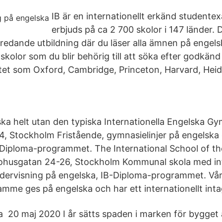
IB är en internationellt erkänd student
erbjuds på ca 2 700 skolor i 147 länder. 
eredande utbildning där du läser alla ämnen på enge
 skolor som du blir behörig till att söka efter godkänd 
itet som Oxford, Cambridge, Princeton, Harvard, Hei
ska helt utan den typiska Internationella Engelska Gy
4, Stockholm Fristående, gymnasielinjer på engelska 
 Diploma-programmet. The International School of t
Bohusgatan 24-26, Stockholm Kommunal skola med int
ndervisning på engelska, IB-Diploma-programmet. Vå
mme ges på engelska och har ett internationellt inta
na 20 maj 2020 I år sätts spaden i marken för bygget