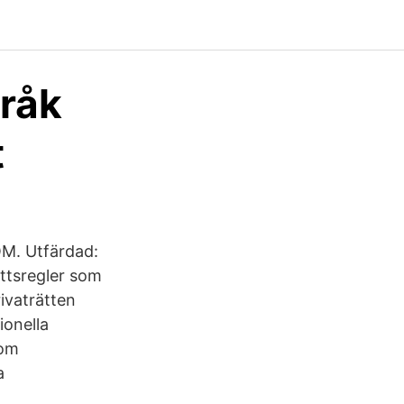
råk
t
M. Utfärdad:
ättsregler som
rivaträtten
ionella
som
a