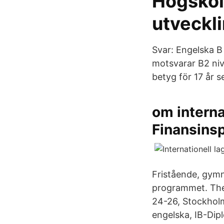
Högskola
utveckl
Svar: Engelska 
motsvarar B2 niv
betyg för 17 år s
om interna
Finansins
Fristående, gymn
programmet. The 
24-26, Stockholm
engelska, IB-Di