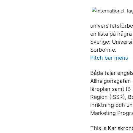
universitetsförb
en lista på några
Sverige: Univers
Sorbonne.
Pitch bar menu
Båda talar engel
Allhelgonagatan 
läroplan samt IB
Region (ISSR), 
inriktning och u
Marketing Progra
This is Karlskro