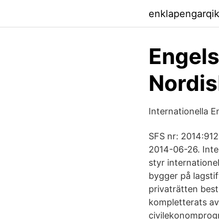
enklapengarqi
Engel
Nordis
Internationella E
SFS nr: 2014:91
2014-06-26. Inter
styr internatione
bygger på lagstif
privaträtten bes
kompletterats av
civilekonomprogr